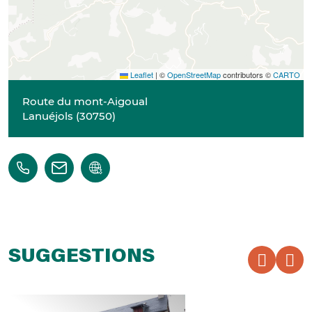
Leaflet
|
©
OpenStreetMap
contributors ©
CARTO
Route du mont-Aigoual
Lanuéjols
(
30750
)
SUGGESTIONS