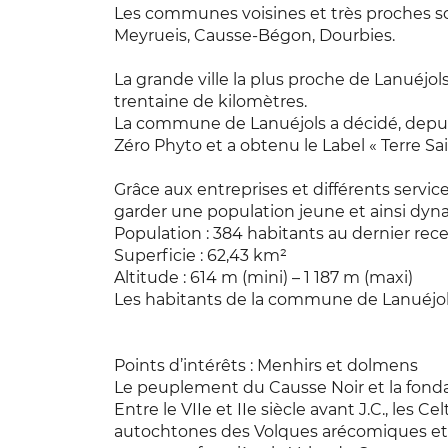
Les communes voisines et très proches s
Meyrueis, Causse-Bégon, Dourbies.
La grande ville la plus proche de Lanuéjol
trentaine de kilomètres.
La commune de Lanuéjols a décidé, depu
Zéro Phyto et a obtenu le Label « Terre Sai
Grâce aux entreprises et différents servic
garder une population jeune et ainsi dynam
Population : 384 habitants au dernier re
Superficie : 62,43 km²
Altitude : 614 m (mini) – 1 187 m (maxi)
Les habitants de la commune de Lanuéjols
Points d’intérêts : Menhirs et dolmens
Le peuplement du Causse Noir et la fonda
Entre le VIIe et IIe siècle avant J.C., les C
autochtones des Volques arécomiques et 