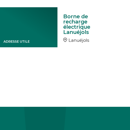
Borne de
recharge
électrique
Lanuéjols
Lanuéjols
ADRESSE UTILE
ADRESSE