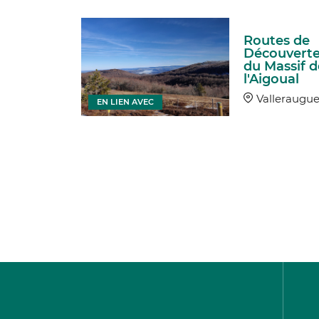
ausse
Routes de
-
Découvert
pades à
du Massif d
- 3 jours
l'Aigoual
uéjols
Valleraugu
EN LIEN AVEC