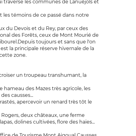
qui traverse les communes de Lanuéjols et
t les témoins de ce passé dans notre
ux du Devois et du Rey, par ceux des
onal des Forêts, ceux de Mont Mourié de
ibourel.Depuis toujours et sans que l'on
 est la principale réserve hivernale de la
 cette zone.
t, croiser un troupeau transhumant, la
: le hameau des Mazes très agricole, les
 des causses...
rastés, apercevoir un renard très tôt le
us, Rogers, deux châteaux, une ferme
as, dolines cultivées, flore des haies...
Office de Tourisme Mont Aigoual Causses