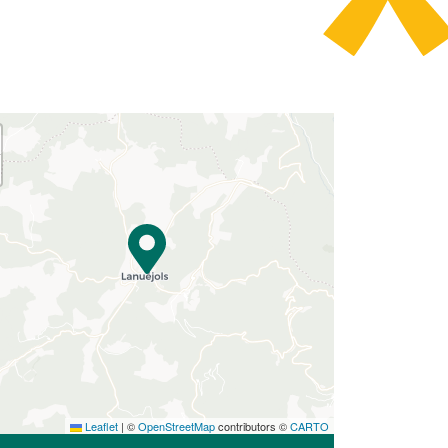
Leaflet
|
©
OpenStreetMap
contributors ©
CARTO