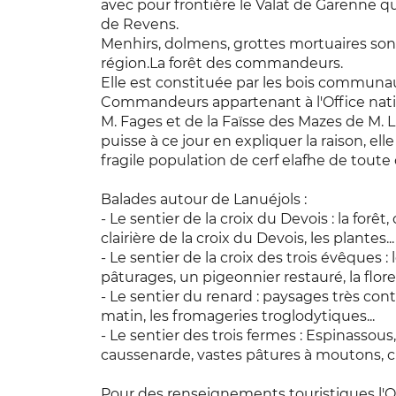
avec pour frontière le Valat de Garenne 
de Revens.
Menhirs, dolmens, grottes mortuaires son
région.La forêt des commandeurs.
Elle est constituée par les bois communa
Commandeurs appartenant à l'Office nati
M. Fages et de la Faïsse des Mazes de M. L
puisse à ce jour en expliquer la raison, elle
fragile population de cerf elafhe de toute
Balades autour de Lanuéjols :
- Le sentier de la croix du Devois : la forê
clairière de la croix du Devois, les plantes...
- Le sentier de la croix des trois évêques 
pâturages, un pigeonnier restauré, la flore
- Le sentier du renard : paysages très cont
matin, les fromageries troglodytiques...
- Le sentier des trois fermes : Espinasso
caussenarde, vastes pâtures à moutons, clap
Pour des renseignements touristiques l'