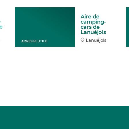
Aire de
e
camping-
e
cars de
Lanuéjols
e
Lanuéjols
ADRESSE UTILE