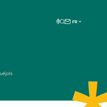
FR
uéjols