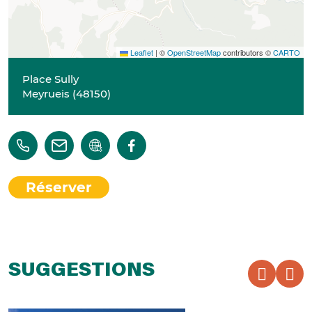
Leaflet
|
©
OpenStreetMap
contributors ©
CARTO
Place Sully
Meyrueis
(
48150
)
Réserver
SUGGESTIONS