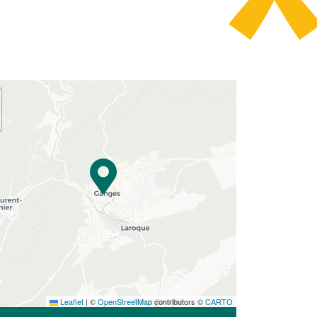
Leaflet
|
©
OpenStreetMap
contributors ©
CARTO