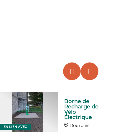
Borne de
Recharge de
Vélo
Électrique
Dourbies
EN LIEN AVEC
EN LIEN