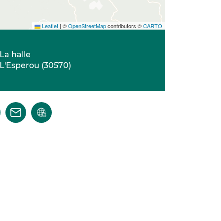
Leaflet
|
©
OpenStreetMap
contributors ©
CARTO
La halle
L'Esperou
(
30570
)