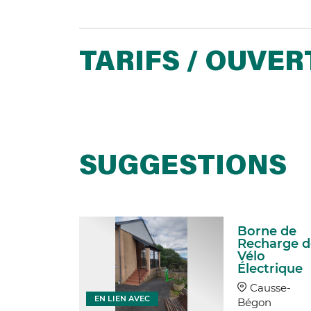
TARIFS / OUVE
SUGGESTIONS
Borne de
e de
Recharge d
arge de
Vélo
Électrique
trique
Causse-
vens
EN LIEN AVEC
Bégon