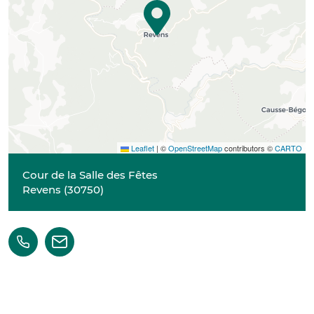
Leaflet
|
©
OpenStreetMap
contributors ©
CARTO
Cour de la Salle des Fêtes
Revens
(
30750
)