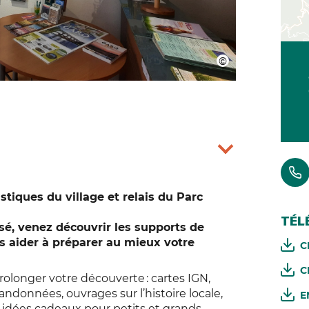
stiques du village et relais du Parc
TÉL
sé, venez découvrir les supports de
s aider à préparer au mieux votre
C
C
longer votre découverte : cartes IGN,
andonnées, ouvrages sur l’histoire locale,
E
es idées cadeaux pour petits et grands.