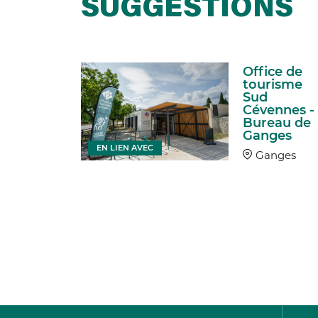
SUGGESTIONS
Office de
Vallées
tourisme
noles -
Sud
pades à
Cévennes -
- 3 jours
Bureau de
Ganges
alle
EN LIEN AVEC
Ganges