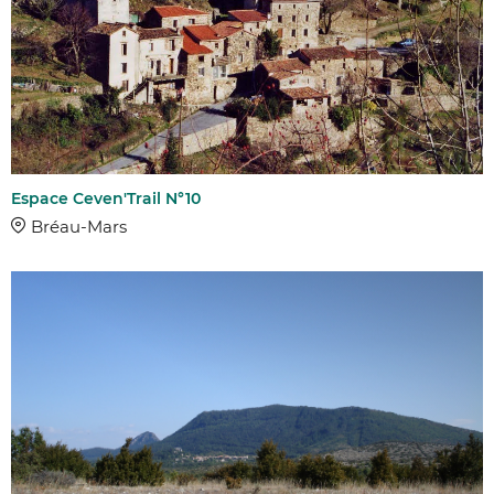
Espace Ceven'Trail N°10
Bréau-Mars