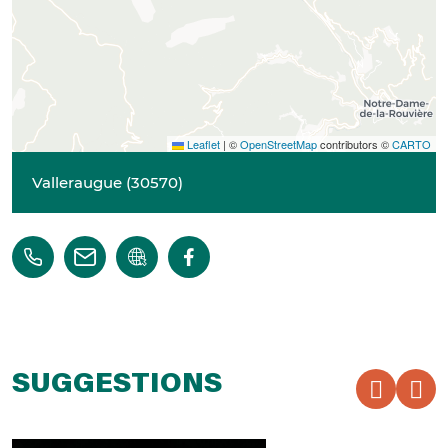
Leaflet
|
©
OpenStreetMap
contributors ©
CARTO
Valleraugue
(
30570
)
SUGGESTIONS