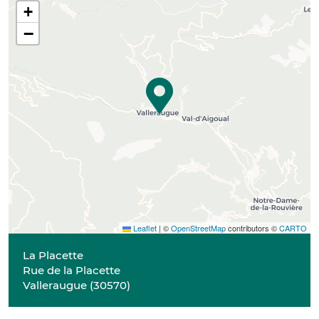
+
−
Leaflet
|
©
OpenStreetMap
contributors ©
CARTO
La Placette
Rue de la Placette
Valleraugue
(
30570
)