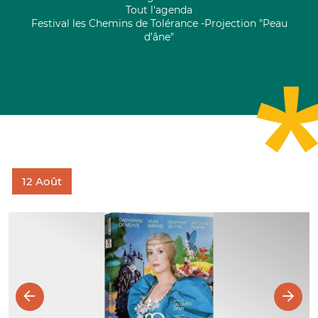
Tout l'agenda
Festival les Chemins de Tolérance -Projection "Peau
d’âne"
12
Août