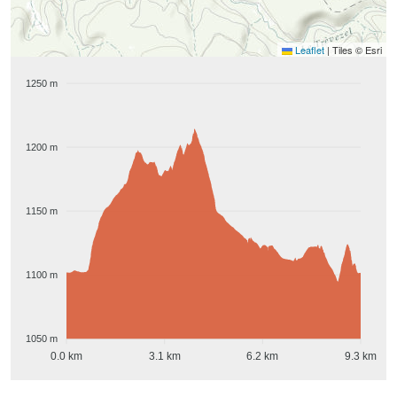
Leaflet
|
Tiles © Esri
1250 m
1200 m
1150 m
1100 m
1050 m
0.0 km
3.1 km
6.2 km
9.3 km