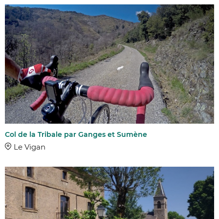
COMMUNES
DISTANCE
DIFFICULTÉ
Col de la Tribale par Ganges et Sumène
Facile
Le Vigan
Moyen
Difficile
Très difficile