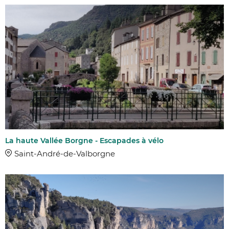
COMMUNES
DISTANCE
DIFFICULTÉ
La haute Vallée Borgne - Escapades à vélo
Facile
Saint-André-de-Valborgne
Moyen
Difficile
Très difficile