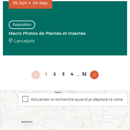
05
Juin
04
Sep.
Exposition
Macro Photos de Plantes et Insectes
Lanuéjols
...
1
2
3
4
32
Actualiser la recherche quand je déplace la carte