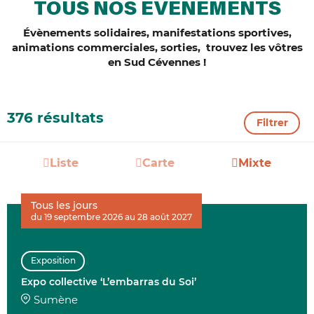
TOUS NOS ÉVÈNEMENTS
Évènements solidaires, manifestations sportives,
animations commerciales, sorties, trouvez les vôtres
en Sud Cévennes !
376 résultats
Filtrer
Liste
Carte
Mixte
Tous les jours
du 19 septembre 2026 au 28 août 2027
Exposition
Expo collective ‘L’embarras du Soi’
Sumène